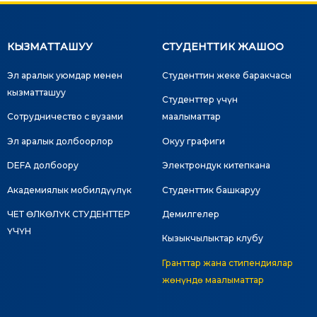
КЫЗМАТТАШУУ
СТУДЕНТТИК ЖАШОО
Эл аралык уюмдар менен
Студенттин жеке баракчасы
кызматташуу
Студенттер үчүн
Сотрудничество с вузами
маалыматтар
Эл аралык долбоорлор
Окуу графиги
DEFA долбоору
Электрондук китепкана
Академиялык мобилдүүлүк
Студенттик башкаруу
ЧЕТ ӨЛКӨЛҮК СТУДЕНТТЕР
Демилгелер
ҮЧҮН
Кызыкчылыктар клубу
Гранттар жана стипендиялар
жөнүндө маалыматтар