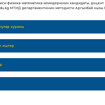
айн конференциялар
иси физика-математика илимдеринин кандидаты, доцент 
а вебинарлар
edu.kg МТИД департаментинин методисти Аргынбай кызы П
учулар курамы
ук иштер
р: