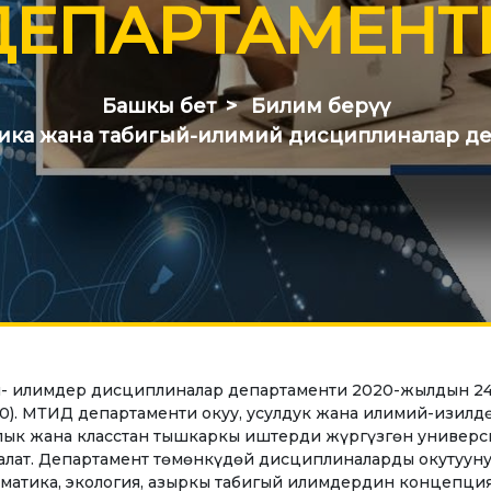
ДЕПАРТАМЕНТ
Басылмалар
стик
Электрондук китепкана
УУ БАГЫТЫ
Башкы бет
Билим берүү
номика
ика жана табигый-илимий дисциплиналар д
КЫЗМАТТАШУУ
еджмент жана
Эл аралык уюмдар мен
нести башкаруу
кызматташуу
изм
ЖОЖдор менен
кызматташуу
ылоо иши
Эл аралык долбоорлор
лымат технологиялары
Академиялык мобилдүү
- илимдер дисциплиналар департаменти 2020-жылдын 24-
ТРОНДУК БИЛИМ БЕРҮҮ
.20). МТИД департаменти окуу, усулдук жана илимий-изил
к билим берүү
Студенттердин
лык жана класстан тышкаркы иштерди жүргүзгөн универ
урстары
мобилдүүлүгү
налат. Департамент төмөнкүдөй дисциплиналарды окутууну
рматика, экология, азыркы табигый илимдердин концепци