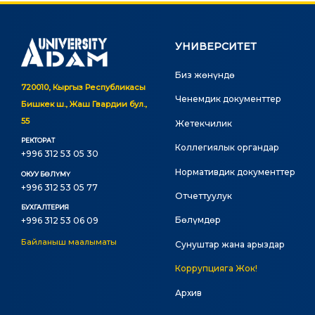
УНИВЕРСИТЕТ
Биз жөнүндө
720010, Кыргыз Республикасы
Ченемдик документтер
Бишкек ш., Жаш Гвардии бул.,
55
Жетекчилик
РЕКТОРАТ
Коллегиялык органдар
+996 312 53 05 30
Нормативдик документтер
ОКУУ БӨЛҮМҮ
+996 312 53 05 77
Отчеттуулук
БУХГАЛТЕРИЯ
Бөлүмдөр
+996 312 53 06 09
Байланыш маалыматы
Сунуштар жана арыздар
Коррупцияга Жок!
Архив