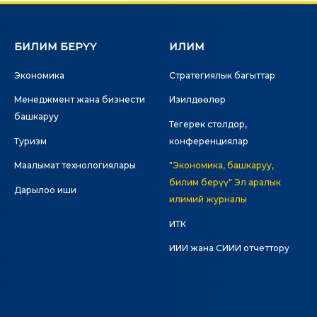
БИЛИМ БЕРҮҮ
ИЛИМ
Экономика
Стратегиялык багыттар
Менеджмент жана бизнести
Изилдөөлөр
башкаруу
Тегерек столдор,
Туризм
конференциялар
Маалымат технологиялары
"Экономика, башкаруу,
билим берүү" Эл аралык
Дарылоо иши
илимий журналы
ИТК
ИИИ жана СИИИ отчеттору