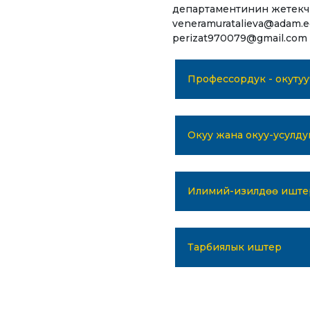
Онл
департаментинин жетекч
жан
veneramuratalieva@adam.
perizat970079@gmail.com
Профессордук - окуту
Окуу жана окуу-усулд
Илимий-изилдөө иште
Тарбиялык иштер