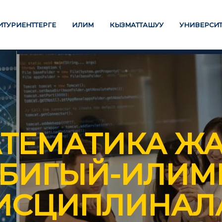
ИТУРИЕНТТЕРГЕ
ИЛИМ
КЫЗМАТТАШУУ
УНИВЕРСИТ
ЛИМ БЕРҮҮ
ИЛИМ
ТЕМАТИКА Ж
Стратегиялык багыттар
ТӨЛӨӨ БАРАКЧАСЫ
АБИГЫЙ-ИЛИМ
Изилдөөлөр
М ДЕҢГЭЭЛИҢИЗ
"Экономика, башкаруу,
ИСЦИПЛИНАЛ
билим берүү" Эл аралык
алавр
илимий журналы
истратура