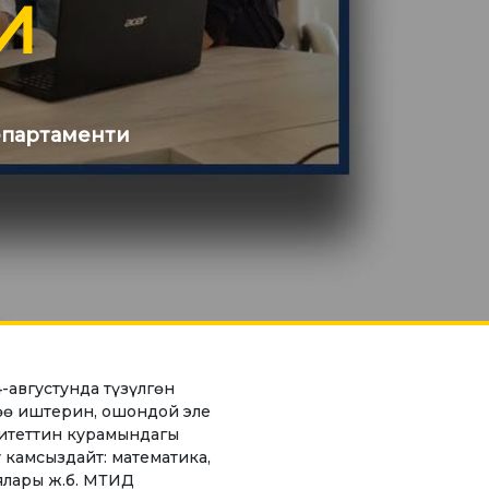
И
Студенттик башкаруу
Демилгелер
Кызыкчылыктар клубу
епартаменти
Гранттар жана
стипендиялар жөнүндө
ен
маалыматтар
ЖАҢЫЛЫКТАР
КОНТАКТНАЯ
ИНФОРМАЦИЯ
лүк
августунда түзүлгөн
дөө иштерин, ошондой эле
ситеттин курамындагы
АРХИВ
 камсыздайт: математика,
ялары ж.б. МТИД