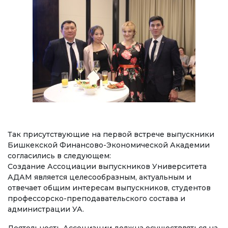
Эл аралык долбоорлор
Академиялык мобилдүүлүк
Студенттердин мобилдүүлүгү
СТУДЕНТТИК ЖАШОО
Студенттин жеке баракчасы
Так присутствующие на первой встрече выпускники
Студенттер үчүн маалыматтар
Бишкекской Финансово-Экономической Академии
согласились в следующем:
Окуу графиги
Создание Ассоциации выпускников Университета
АДАМ является целесообразным, актуальным и
Студенттик башкаруу
отвечает общим интересам выпускников, студентов
профессорско-преподавательского состава и
Демилгелер
администрации УА.
Кызыкчылыктар клубу