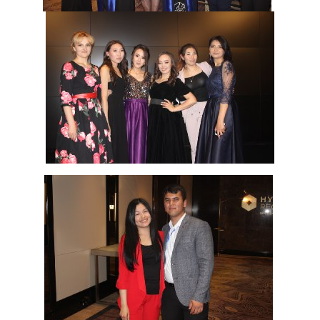
Бакалавр
Магистратура
Адистик
ОКУТУУ БАГЫТЫ
Экономика
Менеджмент жана бизнести башкаруу
Туризм
Дарылоо иши
Маалымат технологиялары
ЭЛЕКТРОНДУК БИЛИМ БЕРҮҮ
Ачык билим берүү ресурстары