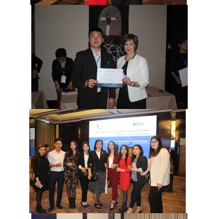
Онлайн конференциялар жана вебинарлар
ИЛИМ
Стратегиялык багыттар
Изилдөөлөр
"Экономика, башкаруу, билим берүү" Эл аралык
илимий журналы
Басылмалар
Электрондук китепкана
КЫЗМАТТАШУУ
Эл аралык уюмдар менен кызматташуу
ЖОЖдор менен кызматташуу