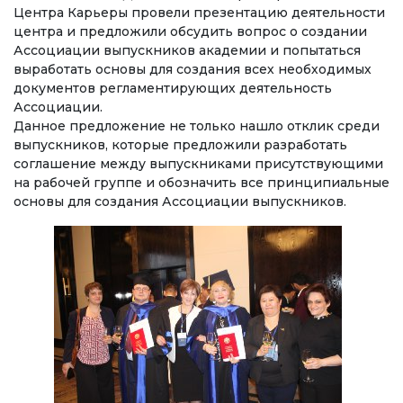
Ченемдик документтер
Центра Карьеры провели презентацию деятельности
центра и предложили обсудить вопрос о создании
Жетекчилик
Ассоциации выпускников академии и попытаться
выработать основы для создания всех необходимых
Коллегиялык органдар
документов регламентирующих деятельность
Ассоциации.
Бөлүмдөр
Данное предложение не только нашло отклик среди
выпускников, которые предложили разработать
Нормативдик документтер
соглашение между выпускниками присутствующими
на рабочей группе и обозначить все принципиальные
Сунуштар жана арыздар
основы для создания Ассоциации выпускников.
Коррупцияга Жок!
БИЛИМ БЕРҮҮ
ТӨЛӨӨ БАРАКЧАСЫ
credit_card
БИЛИМ ДЕҢГЭЭЛИҢИЗ