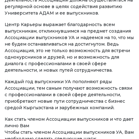
Деятельность Ассоциации должна осуществляться на
регулярной основе в целях содействия развитию
Гранттар жана стипендиялар жөнүндө
Университета АДАМ и ее выпускников.
маалыматтар
Центр Карьеры выражает благодарность всем
выпускникам, откликнувшимся на предмет создания
ЖАҢЫЛЫКТАР
Ассоциации выпускников УА и надеемся на то, что мы
не будем останавливаться на достигнутом. Ведь
Ассоциация, это не только возможность для встречи
КОНТАКТНАЯ ИНФОРМАЦИЯ
однокурсников и друзей, но и возможность для
диалога с профессионалами в своей сфере
АРХИВ
деятельности, и новых путей сотрудничества.
Каждый год выпускники УА пополняют ряды
Ассоциации, тем самым получают возможность связи
с профессионалами в своей сфере деятельности,
приобретают новые пути сотрудничества с бизнес
средой Кыргызстана и зарубежных компаний.
Как стать членом Ассоциации выпускников и что дает
лично Вам
Чтобы стать членом Ассоциации выпускников УА, Вам
необходимо сделать следующие шаги: