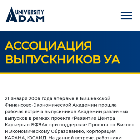
menu
АССОЦИАЦИЯ
Русский
Кыргызча
English
ВЫПУСКНИКОВ УА
БАШКЫ БЕТ
АБИТУРИЕНТТЕРГЕ
Абитуриенттерди онлайн режиминде каттоо
21 января 2006 года впервые в Бишкекской
Финансово-Экономической Академии прошла
УНИВЕРСИТЕТ
рабочая встреча выпускников Академии различных
выпусков в рамках проекта «Развитие Центра
Биз жөнүндө
Карьеры в БФЭА» при поддержке Проекта по Бизнес
Ректордун кайрылуусу
и Экономическому Образованию, корпорация
КАРАНА, ЮСАИД. На данной встрече, работники