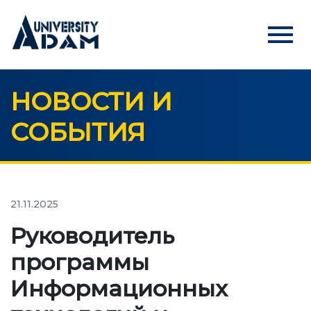
menu
НОВОСТИ И
Русский
Кыргызча
English
СОБЫТИЯ
ГЛАВНАЯ
АБИТУРИЕНТАМ
Онлайн регистрация абитуриентов
21.11.2025
Руководитель
УНИВЕРСИТЕТ
программы
О нас
Информационных
Обращение ректора