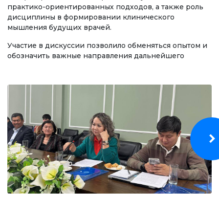
Бакалавриат
практико-ориентированных подходов, а также роль
дисциплины в формировании клинического
Магистратура
мышления будущих врачей.
Специалитет
Участие в дискуссии позволило обменяться опытом и
обозначить важные направления дальнейшего
НАПРАВЛЕНИЯ ПОДГОТОВКИ
Экономика
Менеджмент и управление бизнесом
Туризм
Лечебное дело
Информационные технологии
ЭЛЕКТРОННОЕ ОБРАЗОВАНИЕ
Открытые образовательные ресурсы