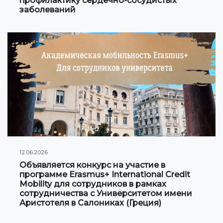
профилактику сердечно-сосудистых
заболеваний
Сотрудничество с Вузами
Международные проекты
Академическая мобильность
Мобильность студентов
СТУДЕНЧЕСКАЯ ЖИЗНЬ
Личный кабинет студента
Информация для студентов
12.06.2026
Объявляется конкурс на участие в
Учебное расписание
программе Erasmus+ International Credit
Mobility для сотрудников в рамках
Студенческое правительство
сотрудничества с Университетом имени
Аристотеля в Салониках (Греция)
Инициативы