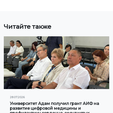
Онлайн конференции и вебинары
НАУКА
Читайте также
Стратегические направления
Исследования
Международный научный журнал "Экономика,
управление, образование"
Публикации
Электронная библиотека
СОТРУДНИЧЕСТВО
28.07.2026
Сотрудничество с международными
Университет Адам получил грант АИФ на
развитие цифровой медицины и
организациями