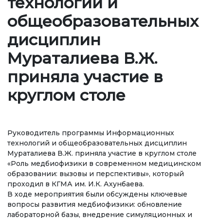
технологий и
Регламентирующие документы
общеобразовательных
Руководство
дисциплин
Коллегиальные органы
Мураталиева В.Ж.
Подразделения
приняла участие в
Нормативные документы
круглом столе
Предложения и жалобы
Нет Коррупции!
Руководитель программы Информационных
технологий и общеобразовательных дисциплин
ОБРАЗОВАНИЕ
Мураталиева В.Ж. приняла участие в круглом столе
«Роль медбиофизики в современном медицинском
образовании: вызовы и перспективы», который
СТРАНИЦА ОПЛАТЫ
credit_card
проходил в КГМА им. И.К. Ахунбаева.
В ходе мероприятия были обсуждены ключевые
вопросы развития медбиофизики: обновление
УРОВНИ ОБРАЗОВАНИЯ
лабораторной базы, внедрение симуляционных и