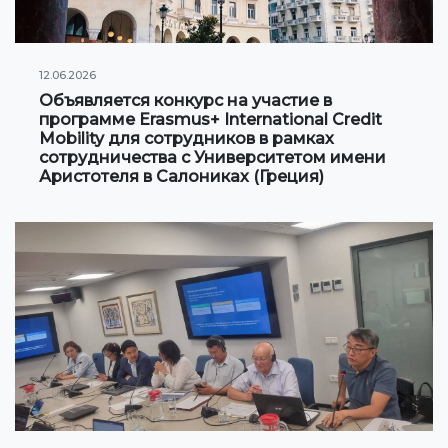
Сотрудничество с Вузами
Международные проекты
12.06.2026
Объявляется конкурс на участие в
Академическая мобильность
программе Erasmus+ International Credit
Mobility для сотрудников в рамках
сотрудничества с Университетом имени
Мобильность студентов
Аристотеля в Салониках (Греция)
СТУДЕНЧЕСКАЯ ЖИЗНЬ
Личный кабинет студента
Информация для студентов
Учебное расписание
Студенческое правительство
Инициативы