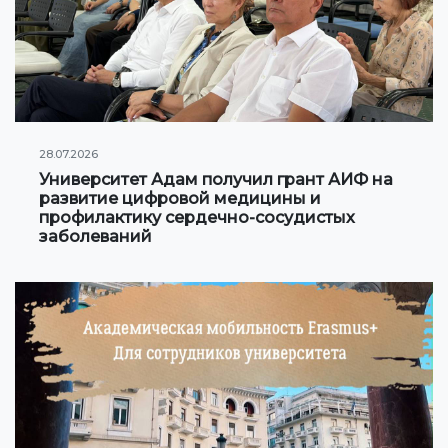
Онлайн конференции и вебинары
НАУКА
Стратегические направления
28.07.2026
Исследования
Университет Адам получил грант АИФ на
развитие цифровой медицины и
Международный научный журнал "Экономика,
профилактику сердечно-сосудистых
управление, образование"
заболеваний
Публикации
Электронная библиотека
СОТРУДНИЧЕСТВО
Сотрудничество с международными
организациями