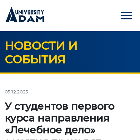
menu
НОВОСТИ И
Русский
Кыргызча
English
СОБЫТИЯ
ГЛАВНАЯ
АБИТУРИЕНТАМ
Онлайн регистрация абитуриентов
05.12.2025
У студентов первого
УНИВЕРСИТЕТ
курса направления
О нас
«Лечебное дело»
Обращение ректора