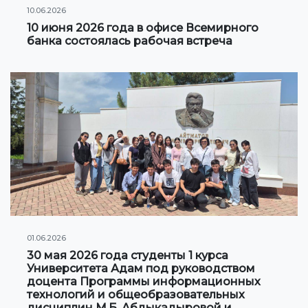
Клуб по интересам
10.06.2026
10 июня 2026 года в офисе Всемирного
Информация по грантам и стипендиям
банка состоялась рабочая встреча
НОВОСТИ
КОНТАКТНАЯ ИНФОРМАЦИЯ
АРХИВ
01.06.2026
30 мая 2026 года студенты 1 курса
Университета Адам под руководством
доцента Программы информационных
технологий и общеобразовательных
дисциплин М.Б. Абдыкадыровой и