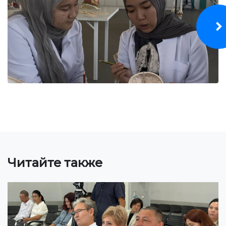
Бакалавриат
Магистратура
Специалитет
НАПРАВЛЕНИЯ ПОДГОТОВКИ
Экономика
Менеджмент и управление бизнесом
Туризм
Лечебное дело
Читайте также
Информационные технологии
ЭЛЕКТРОННОЕ ОБРАЗОВАНИЕ
Открытые образовательные ресурсы