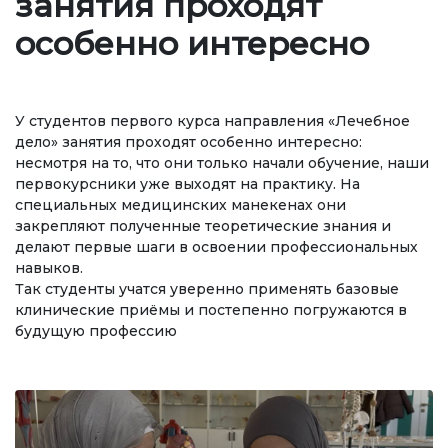
занятия проходят
Регламентирующие документы
особенно интересно
Руководство
Коллегиальные органы
У студентов первого курса направления «Лечебное
Подразделения
дело» занятия проходят особенно интересно:
несмотря на то, что они только начали обучение, наши
Нормативные документы
первокурсники уже выходят на практику. На
специальных медицинских манекенах они
Предложения и жалобы
закрепляют полученные теоретические знания и
делают первые шаги в освоении профессиональных
Нет Коррупции!
навыков.
Так студенты учатся уверенно применять базовые
ОБРАЗОВАНИЕ
клинические приёмы и постепенно погружаются в
будущую профессию
СТРАНИЦА ОПЛАТЫ
credit_card
УРОВНИ ОБРАЗОВАНИЯ