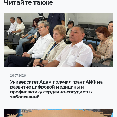
Читайте также
Онлайн конференции и вебинары
НАУКА
Стратегические направления
Исследования
Международный научный журнал "Экономика,
управление, образование"
Публикации
28.07.2026
Электронная библиотека
Университет Адам получил грант АИФ на
развитие цифровой медицины и
профилактику сердечно-сосудистых
СОТРУДНИЧЕСТВО
заболеваний
Сотрудничество с международными
организациями