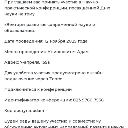
Приглашаем вас принять участие в Научно-
Регламентирующие документы
практической конференции, посвящённой Дню
науки на тему:
Руководство
«Векторы развития современной науки и
Коллегиальные органы
образования».
Подразделения
Дата проведения: 12 ноября 2025 года
Нормативные документы
Место проведения: Университет Адам
Предложения и жалобы
Адрес: 7-апреля, 155а
Нет Коррупции!
Для удобства участия предусмотрено онлайн-
подключение через Zoom:
ОБРАЗОВАНИЕ
Подключиться к конференции
Идентификатор конференции: 823 9760 7536
СТРАНИЦА ОПЛАТЫ
credit_card
Код доступа: adam
Будем рады вашему участию и совместному
УРОВНИ ОБРАЗОВАНИЯ
обсуждению актуальных направлений развития науки