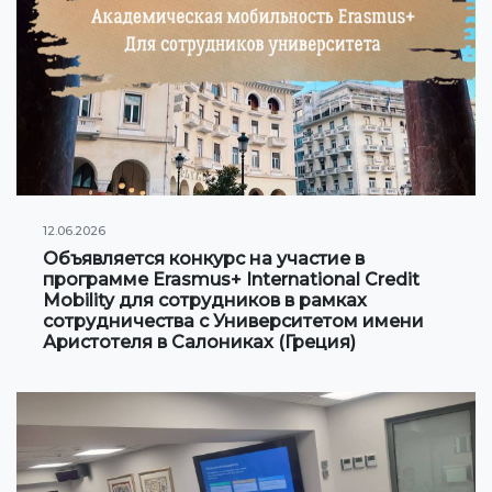
Сотрудничество с Вузами
Международные проекты
Академическая мобильность
Мобильность студентов
12.06.2026
СТУДЕНЧЕСКАЯ ЖИЗНЬ
Объявляется конкурс на участие в
программе Erasmus+ International Credit
Личный кабинет студента
Mobility для сотрудников в рамках
сотрудничества с Университетом имени
Информация для студентов
Аристотеля в Салониках (Греция)
Учебное расписание
Студенческое правительство
Инициативы