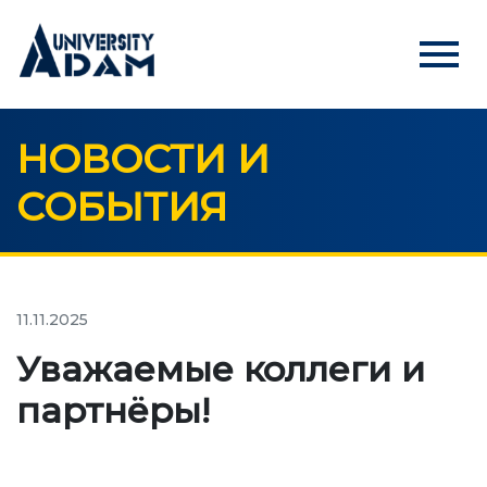
menu
НОВОСТИ И
Русский
Кыргызча
English
СОБЫТИЯ
ГЛАВНАЯ
АБИТУРИЕНТАМ
Онлайн регистрация абитуриентов
11.11.2025
Уважаемые коллеги и
УНИВЕРСИТЕТ
партнёры!
О нас
Обращение ректора