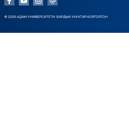
Бакалавр
Магистратура
© 2026 АДАМ УНИВЕРСИТЕТИ. БАРДЫК УКУКТАР КОРГОЛГОН
Адистик
ОКУТУУ БАГЫТЫ
Экономика
Менеджмент жана бизнести башкаруу
Туризм
Дарылоо иши
Маалымат технологиялары
ЭЛЕКТРОНДУК БИЛИМ БЕРҮҮ
Ачык билим берүү ресурстары