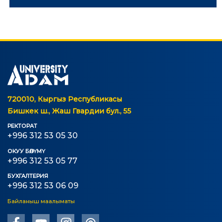
Ченемдик документтер
Жетекчилик
Коллегиялык органдар
Бөлүмдөр
Нормативдик документтер
720010, Кыргыз Республикасы
Сунуштар жана арыздар
Бишкек ш., Жаш Гвардии бул., 55
Коррупцияга Жок!
РЕКТОРАТ
+996 312 53 05 30
ОКУУ БӨЛҮМҮ
БИЛИМ БЕРҮҮ
+996 312 53 05 77
БУХГАЛТЕРИЯ
ТӨЛӨӨ БАРАКЧАСЫ
credit_card
+996 312 53 06 09
Байланыш маалыматы
БИЛИМ ДЕҢГЭЭЛИҢИЗ